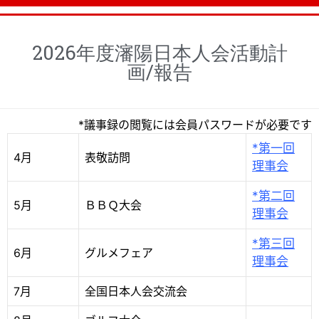
2026年度瀋陽日本人会活動計
画/報告
*議事録の閲覧には会員パスワードが必要です
*第一回
4月
表敬訪問
理事会
*第二回
5月
ＢＢＱ大会
理事会
*第三回
6月
グルメフェア
理事会
7月
全国日本人会交流会