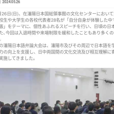
2024.05.26
月26日(日)、在瀋陽日本国総領事館の文化センターにおい
校生や大学生の各校代表者28名が「自分自身が体験した中
張」をテーマに、個性あふれるスピーチを行い、日頃の日
た､今回は入退時間や来場制限を緩和したこともあり多く
。
の瀋陽日本語弁論大会は、瀋陽市及びその周辺で日本語を
力の向上を支援し、日中両国間の文化交流及び相互理解に寄
実施してきました。