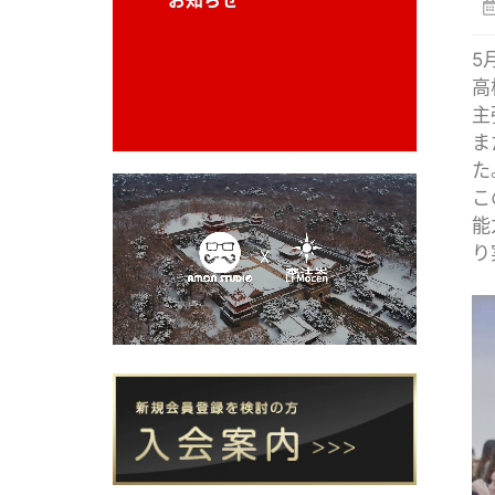
5
高
主
ま
た
こ
能
り