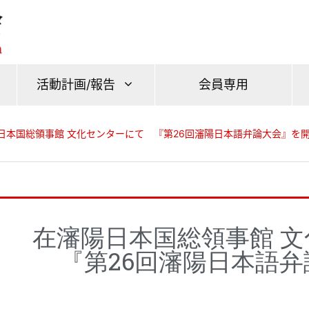
活動計画/報告
会員専用
日本国総領事館 文化センターにて 『第26回瀋陽日本語弁論大会』を
在瀋陽日本国総領事館 
『第26回瀋陽日本語