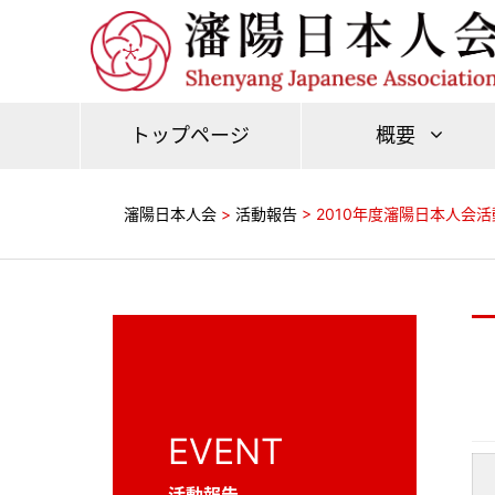
トップページ
概要
瀋陽日本人会
>
活動報告
>
2010年度瀋陽日本人会
EVENT
活動報告