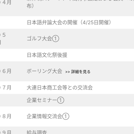
０４月
布）
日本語弁論大会の開催（4/25日開催）
０５
ゴルフ大会①
月
日本語文化祭後援
０６月
ボーリング大会
>> 詳細を見る
０７月
大連日本商工会等との交流会
企業セミナー①
０８月
企業情報交流会①
０９月
給与調査