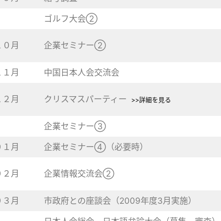
ゴルフ大会②
１０月
企業セミナー②
１１月
中国日本人会交流会
１２月
クリスマスパーティー
>>詳細を見る
企業セミナー③
０１月
企業セミナー④（必要時）
０２月
企業情報交流会②
０３月
市政府との座談会（2009年度3月実施）