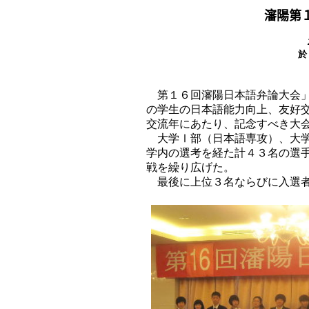
瀋陽第
於
第１６回瀋陽日本語弁論大会」
の学生の日本語能力向上、友好
交流年にあたり、記念すべき大
大学Ⅰ部（日本語専攻）、大学
学内の選考を経た計４３名の選
戦を繰り広げた。
最後に上位３名ならびに入選者